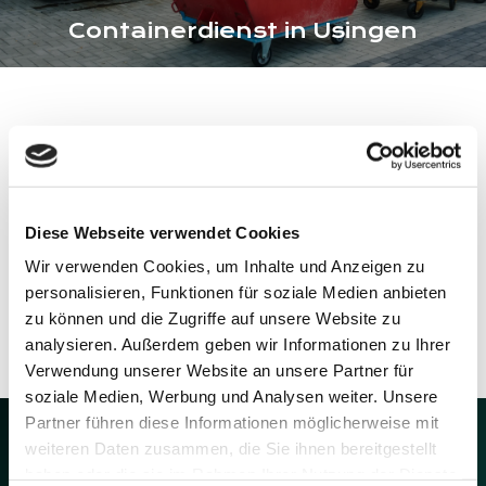
Containerdienst in Usingen
Zum Sammeln und Transportieren von Schutt, Abfall
und anderen zu entsorgenden Gütern bieten wir Ihnen
verschiedene
Container
mit einem Fassungsvermögen
zwischen
sieben und zehn Kubikmetern
an. Wir stellen
Diese Webseite verwendet Cookies
Ihnen unsere
Container innerhalb von 24 Stunden
zur
Wir verwenden Cookies, um Inhalte und Anzeigen zu
Verfügung. Auch um das Abholen des Containers sowie
personalisieren, Funktionen für soziale Medien anbieten
das fachgerechte Entsorgen des Inhalts kümmern wir
zu können und die Zugriffe auf unsere Website zu
uns.
analysieren. Außerdem geben wir Informationen zu Ihrer
Verwendung unserer Website an unsere Partner für
soziale Medien, Werbung und Analysen weiter. Unsere
Partner führen diese Informationen möglicherweise mit
weiteren Daten zusammen, die Sie ihnen bereitgestellt
haben oder die sie im Rahmen Ihrer Nutzung der Dienste