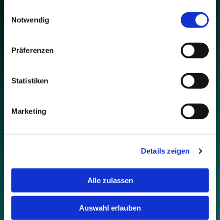
gesammelt haben.
Einwilligungsauswahl
Notwendig
Präferenzen
Statistiken
Marketing
Details zeigen
Fachgerechte Entsorgung von:
Alle zulassen
Gemischte Bau- und Abbruchabfälle
Erdaushub ohne Fremdstoffe
Auswahl erlauben